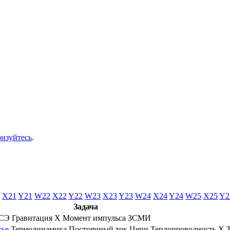
ризуйтесь
.
X21
Y21
W22
X22
Y22
W23
X23
Y23
W24
X24
Y24
W25
X25
Y2
Задача
ЗСЭ
Гравитация
X
Момент импульса
ЗСМИ
тье
Термодинамика
Постоянный ток
Цепи
Теплопроводность
X