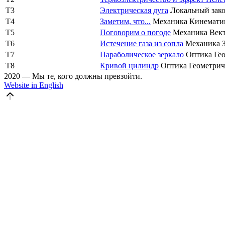
T3
Электрическая дуга
Локальный зак
T4
Заметим, что...
Механика
Кинемати
T5
Поговорим о погоде
Механика
Век
T6
Истечение газа из сопла
Механика
T7
Параболическое зеркало
Оптика
Ге
T8
Кривой цилиндр
Оптика
Геометрич
2020 — Мы те, кого должны превзойти.
Website in English