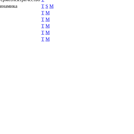
динамика
T
S
M
T
M
T
M
T
M
T
M
T
M