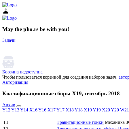
May the pho.rs be with you!
Задачи
Корзина недоступна
Чтобы пользоваться корзиной для создания наборов задач,
авто
Авторизация
Квалификационные сборы X19, сентябрь 2018
Архив
Y12
Y13
Y14
X16
Y16
X17
Y17
X18
Y18
X19
Y19
X20
Y20
W21
T1
Гравитационные гонки
Механика
T2
Термоэлектричество и эффект Пеле