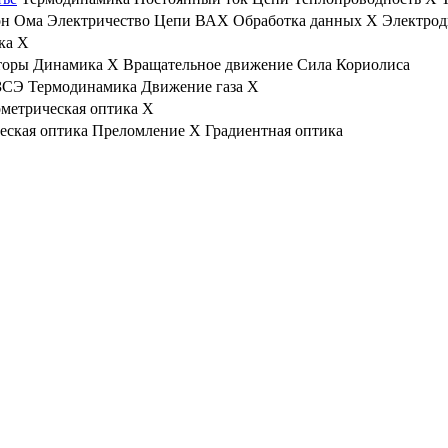
он Ома
Электричество
Цепи
ВАХ
Обработка данных
X
Электро
ка
X
торы
Динамика
X
Вращательное движение
Сила Кориолиса
ЗСЭ
Термодинамика
Движение газа
X
ометрическая оптика
X
еская оптика
Преломление
X
Градиентная оптика