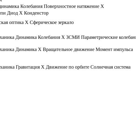
динамика
Колебания
Поверхностное натяжение
X
епи
Диод
X
Конденстор
ская оптика
X
Сферическое зеркало
ханика
Динамика
Колебания
X
ЗСМИ
Параметрические колебан
ханика
Динамика
X
Вращательное движение
Момент импульса
ханика
Гравитация
X
Движение по орбите
Солнечная система