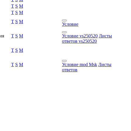
T
S
M
T
S
M
T
S
M
Условие
ия
T
S
M
Условие vs250520
Листы
ответов vs250520
T
S
M
T
S
M
Условие mod Msk
Листы
ответов