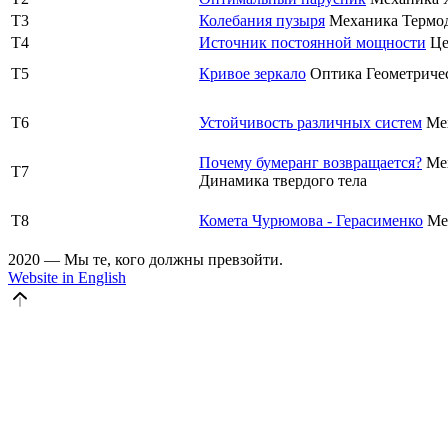
T3
Колебания пузыря
Механика
Термо
T4
Источник постоянной мощности
Ц
T5
Кривое зеркало
Оптика
Геометриче
T6
Устойчивость различных систем
Ме
Почему бумеранг возвращается?
Ме
T7
Динамика твердого тела
T8
Комета Чурюмова - Герасименко
Ме
2020 — Мы те, кого должны превзойти.
Website in English