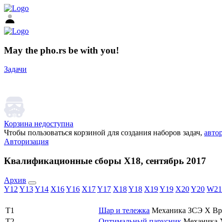
May the pho.rs be with you!
Задачи
Корзина недоступна
Чтобы пользоваться корзиной для создания наборов задач,
авто
Авторизация
Квалификационные сборы X18, сентябрь 2017
Архив
Y12
Y13
Y14
X16
Y16
X17
Y17
X18
Y18
X19
Y19
X20
Y20
W21
T1
Шар и тележка
Механика
ЗСЭ
X
Вр
T2
Оптимальный парусник
Механика