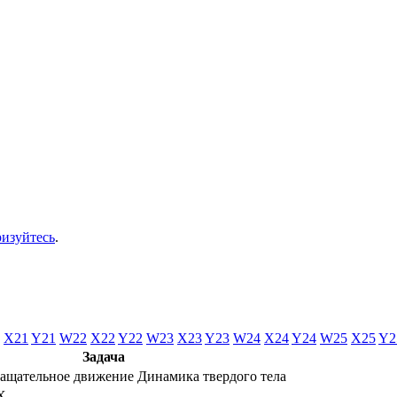
ризуйтесь
.
X21
Y21
W22
X22
Y22
W23
X23
Y23
W24
X24
Y24
W25
X25
Y2
Задача
ащательное движение
Динамика твердого тела
X