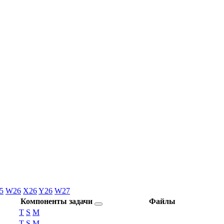
5
W26
X26
Y26
W27
Компоненты задачи
Файлы
T
S
M
T
S
M